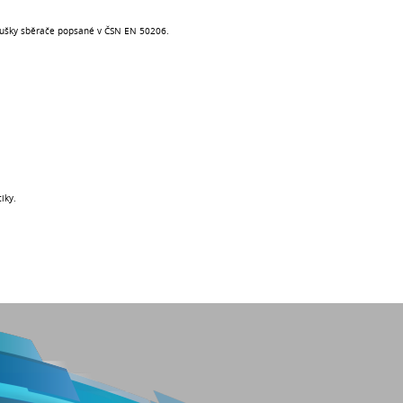
koušky sběrače popsané v ČSN EN 50206.
iky.