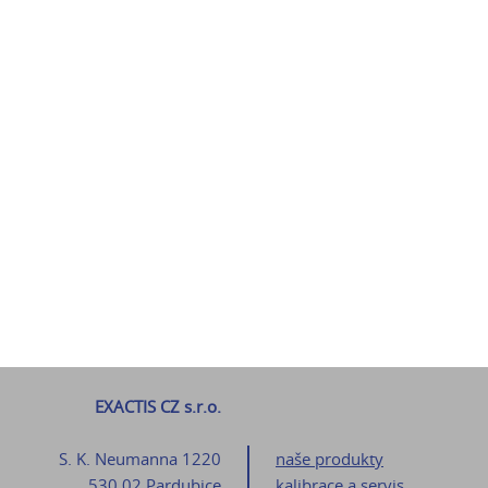
EXACTIS CZ s.r.o.
S. K. Neumanna 1220
naše produkty
530 02 Pardubice
kalibrace a servis