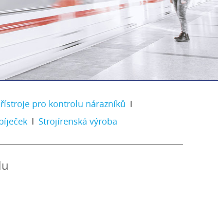
řístroje pro kontrolu nárazníků
I
bíječek
I
Strojírenská výroba
du