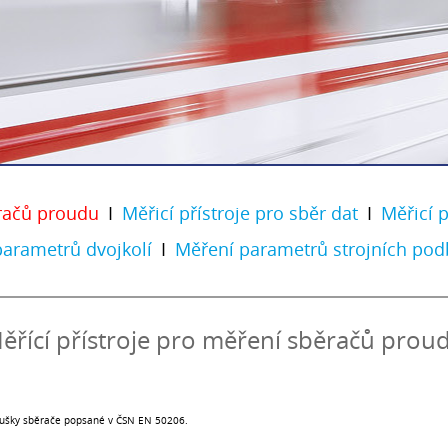
ěračů proudu
I
Měřicí přístroje pro sběr dat
I
Měřicí p
parametrů dvojkolí
I
Měření parametrů strojních pod
ěřící přístroje pro měření sběračů prou
koušky sběrače popsané v ČSN EN 50206.