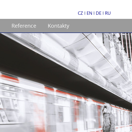
CZ
I
EN
I
DE
I
RU
Reference
Kontakty