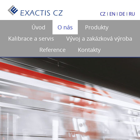
CZ
I
EN
I
DE
I
RU
Úvod
O nás
Produkty
Kalibrace a servis
Vývoj a zakázková výroba
Reference
Kontakty