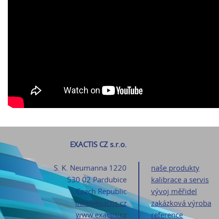
EXACTIS CZ s.r.o.
S. K. Neumanna 1220
naše produkty
530 02 Pardubice
kalibrace a servis
Czech Republic
vývoj měřidel
info@exactis.cz
zakázková výroba
www.exactis.cz
reference